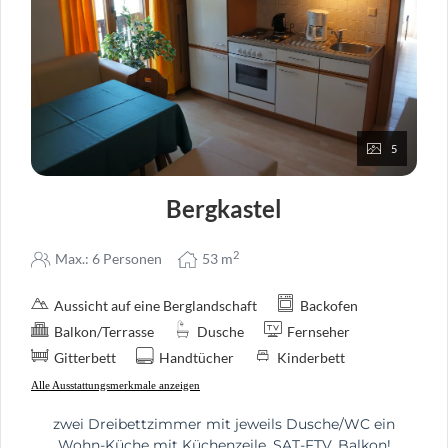
5
Bergkastel
2
Max.: 6 Personen
53
m
Aussicht auf eine Berglandschaft
Backofen
Balkon/Terrasse
Dusche
Fernseher
Gitterbett
Handtücher
Kinderbett
Alle Ausstattungsmerkmale anzeigen
zwei Dreibettzimmer mit jeweils Dusche/WC ein
Wohn-Küche mit Küchenzeile, SAT-FTV, Balkon!