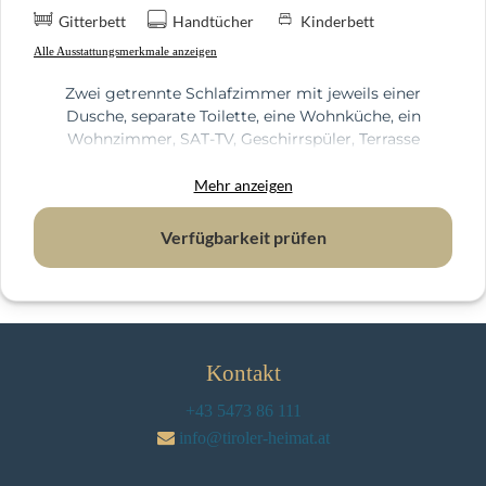
Gitterbett
Handtücher
Kinderbett
Alle Ausstattungsmerkmale anzeigen
Zwei getrennte Schlafzimmer mit jeweils einer
Dusche, separate Toilette, eine Wohnküche, ein
Wohnzimmer, SAT-TV, Geschirrspüler, Terrasse
Ideal für Jedermann, der auch im Urlaub genug Platz
für Sich haben will !
Mehr anzeigen
Verfügbarkeit prüfen
Kontakt
+43 5473 86 111
info@tiroler-heimat.at