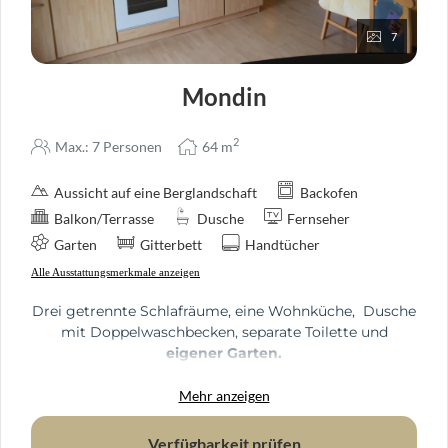
7
Mondin
2
Max.: 7 Personen
64
m
Aussicht auf eine Berglandschaft
Backofen
Balkon/Terrasse
Dusche
Fernseher
Garten
Gitterbett
Handtücher
Alle Ausstattungsmerkmale anzeigen
Drei getrennte Schlafräume, eine Wohnküche, Dusche
mit Doppelwaschbecken, separate Toilette und
eigener Garten.
Großräumig, bis zu 7 Personen !
Trotzdem für jeden die Privatsphere...
Mehr anzeigen
Schon einmal fein, sich im Garten die Sonne ins
Verfügbarkeit prüfen