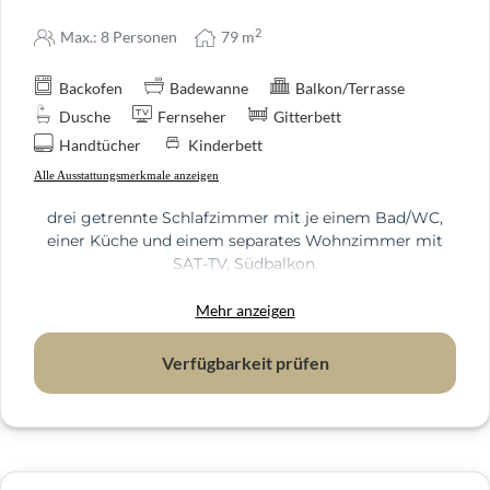
2
Max.: 8 Personen
79
m
Backofen
Badewanne
Balkon/Terrasse
Dusche
Fernseher
Gitterbett
Handtücher
Kinderbett
Alle Ausstattungsmerkmale anzeigen
drei getrennte Schlafzimmer mit je einem Bad/WC,
einer Küche und einem separates Wohnzimmer mit
SAT-TV, Südbalkon.
Ideal für Jedermann, der auch im Urlaub genug Platz
für Sich haben will !
Mehr anzeigen
Verfügbarkeit prüfen